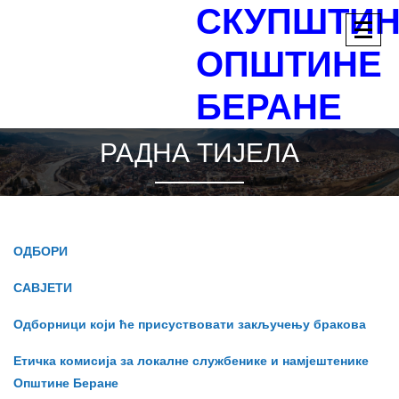
СКУПШТИ
ОПШТИНЕ
БЕРАНЕ
РАДНА ТИЈЕЛА
ОДБОРИ
САВЈЕТИ
Одборници који ће присуствовати закључењу бракова
Етичка комисија за локалне службенике и намјештенике
Општине Беране